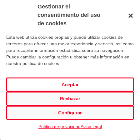
Gestionar el
marcador y el tercer cuarto finalizó con un ajustado 38-
consentimiento del uso
39.
de cookies
Está web utiliza cookies propias y puede utilizar cookies de
terceros para ofrecer una mejor experiencia y servicio, así como
Un 13-5 la primera mitad del último cuarto, cambió las
para recopilar información estadística sobre su navegación.
tornas y le dio a San Isidro una ventaja de 7 puntos.
Puede cambiar la configuración u obtener más información en
nuestra política de cookies.
Las nuestras no se rindieron y volvieron a acercarse en le
marcador, pero dos triples consecutivos de Lucía García
ponían el 59-52 definitivo.
Aceptar
Gran esfuerzo del equipo, que dominó durante 30 minutos
Rechazar
y mereció más.
Configurar
A pesar de la derrota, las opciones de clasificación
siguen existiendo, a falta de tres jornadas para la
Política de privacidad
Aviso legal
finalización de la Primera Fase de la Competición.