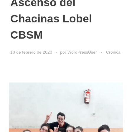
Ascenso del
Chacinas Lobel
CBSM
18 de febrero de 2020
por
WordPressUser
Crónica