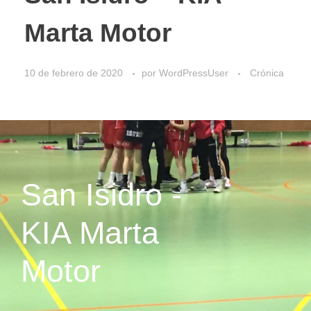
Marta Motor
10 de febrero de 2020
por
WordPressUser
Crónica
San Isidro -
KIA Marta
Motor