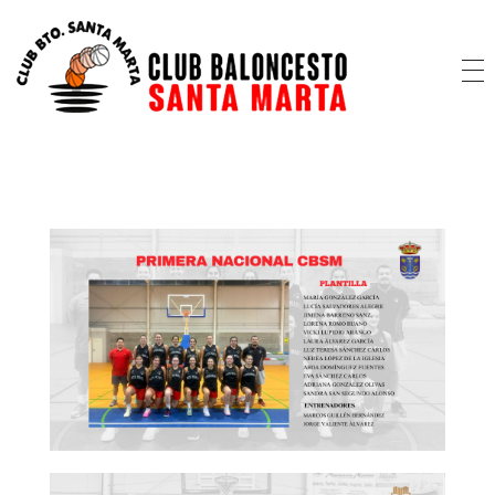
CB Santa Marta
@cbsantamarta