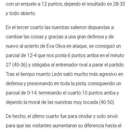
con un empate a 12 puntos, dejando el resultado en 28-32
n
y todo abierto.
o
En el tercer cuarto las nuestras salieron dispuestas a
cambiar las cosas y gracias a una gran defensa y de
s
nuevo al acierto de Eva Oliva en ataque, se consiguió un
parcial de 12-4 que nos ponía 6 puntos arriba en el minuto
d
27 (40-36) y obligaba al entrenador rival a parar el partido.
e
Tras el tiempo muerto León salió mucho más agresivo en
defensa y presionando en toda la pista, consiguiendo un
L
parcial de 0-14, terminando el cuarto 10 puntos arriba y
dejando la moral de las nuestras muy tocada (40-50).
e
De hecho, el último cuarto fue para olvidar y solo sirvió
ó
para que las visitantes aumentaran su diferencia hasta el