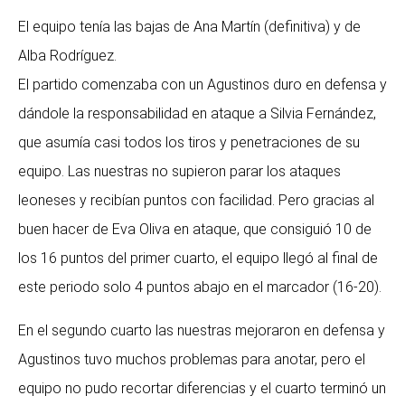
El equipo tenía las bajas de Ana Martín (definitiva) y de
r
Alba Rodríguez.
–
El partido comenzaba con un Agustinos duro en defensa y
dándole la responsabilidad en ataque a Silvia Fernández,
A
que asumía casi todos los tiros y penetraciones de su
equipo. Las nuestras no supieron parar los ataques
g
leoneses y recibían puntos con facilidad. Pero gracias al
buen hacer de Eva Oliva en ataque, que consiguió 10 de
u
los 16 puntos del primer cuarto, el equipo llegó al final de
s
este periodo solo 4 puntos abajo en el marcador (16-20).
t
En el segundo cuarto las nuestras mejoraron en defensa y
Agustinos tuvo muchos problemas para anotar, pero el
i
equipo no pudo recortar diferencias y el cuarto terminó un