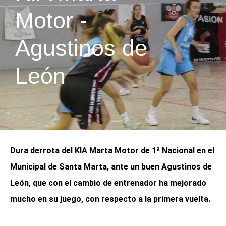
Motor -
a
Agustinos de
r
León
t
a
M
Dura derrota del KIA Marta Motor de 1ª Nacional en el
o
Municipal de Santa Marta, ante un buen Agustinos de
León, que con el cambio de entrenador ha mejorado
t
mucho en su juego, con respecto a la primera vuelta.
o