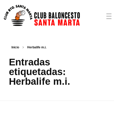
CB Santa Marta
@cbsantamarta
Inicio
Herbalife m.i.
Entradas
etiquetadas:
Herbalife m.i.