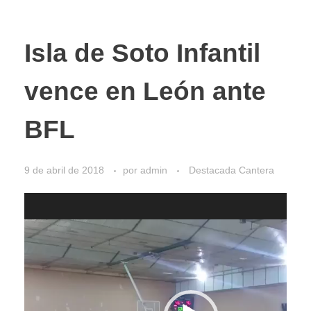
Isla de Soto Infantil
vence en León ante
BFL
9 de abril de 2018
por
admin
Destacada Cantera
Reproductor
de
vídeo