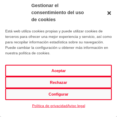
colegiado.
Gestionar el
consentimiento del uso
de cookies
Está web utiliza cookies propias y puede utilizar cookies de
terceros para ofrecer una mejor experiencia y servicio, así como
para recopilar información estadística sobre su navegación.
Puede cambiar la configuración u obtener más información en
A través de la plataforma digital change.org se ha
nuestra política de cookies.
iniciado una campaña de recogida de firmas en la
que se solicita al Ayuntamiento de Salamanca que
valore
poner el nombre del colegiado
a una de sus
Aceptar
instalaciones deportivas. Impulsada por Diego
Casares, la petición para la recogida de firmas
reza
Rechazar
así:
«Tras el fallecimiento del árbitro Pepe San
Agustín, creo que no habría mayor homenaje que el
Configurar
de poner su nombre a uno de los pabellones de
Salamanca, ya que además de haber sido una
Política de privacidad
Aviso legal
grandísima persona y un gran profesional, ha