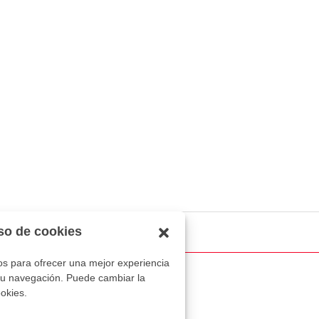
so de cookies
ros para ofrecer una mejor experiencia
 su navegación. Puede cambiar la
okies.
os. Diseñado por
Noelia Rivas Hernández